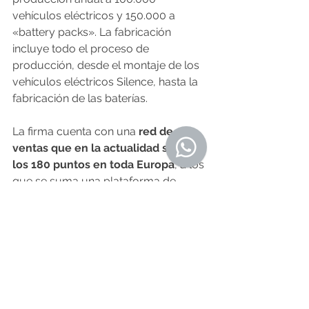
vehículos eléctricos y 150.000 a 
«battery packs». La fabricación 
incluye todo el proceso de 
producción, desde el montaje de los 
vehículos eléctricos Silence, hasta la 
fabricación de las baterías.
La firma cuenta con una 
red de 
ventas que en la actualidad supera 
los 180 puntos en toda Europa
, a los 
que se suma una plataforma de 
comercio en línea, donde están 
disponibles sus tres modelos de 
moto eléctrica y el nuevo nanocoche. 
O Resumo Semanal - Edición Nº 604 - 
11 de julio
Fuente:
lavozdegalicia.es
 7.07.2024