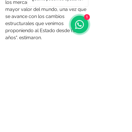
los mercados más exigentes y de 
mayor valor del mundo, una vez que 
se avance con los cambios 
1
estructurales que venimos 
proponiendo al Estado desde hace 
años", estimaron.
O Resumo Semanal - 
Edición N° 687 - 
13 de mayo de 2026
Fuente: 
elobservador.com.uy
 | 4 de 
mayo
Noticias de Aquí
Comentarios