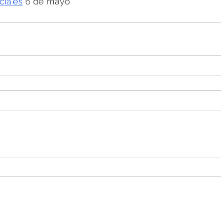
cia.es
 6 de mayo