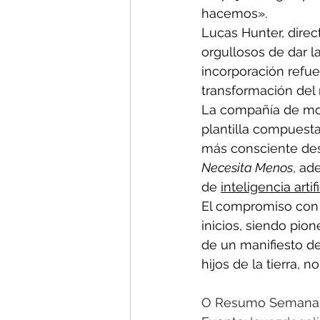
hacemos».
Lucas Hunter, direc
orgullosos de dar 
incorporación refu
transformación del
La compañía de mod
plantilla compuest
más consciente de
Necesita Menos
, ad
de 
inteligencia artifi
El compromiso con l
inicios, siendo pion
de un manifiesto d
hijos de la tierra, 
O Resumo Semanal 