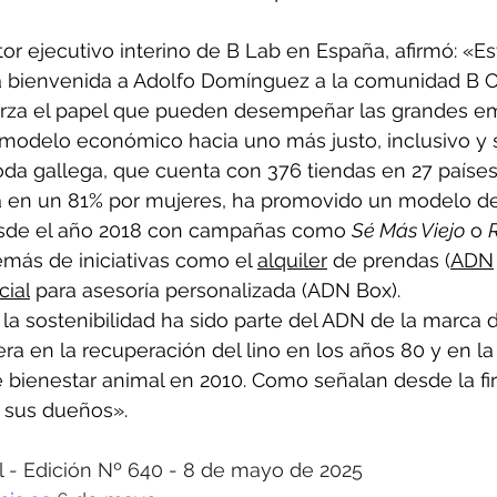
tor ejecutivo interino de B Lab en España, afirmó: «E
la bienvenida a Adolfo Domínguez a la comunidad B C
erza el papel que pueden desempeñar las grandes em
 modelo económico hacia uno más justo, inclusivo y 
a gallega, que cuenta con 376 tiendas en 27 países
a en un 81% por mujeres, ha promovido un modelo 
sde el año 2018 con campañas como 
Sé Más Viejo
 o 
emás de iniciativas como el 
alquiler
 de prendas (
ADN
cial
 para asesoría personalizada (ADN Box).
a sostenibilidad ha sido parte del ADN de la marca 
era en la recuperación del lino en los años 80 y en la
e bienestar animal en 2010. Como señalan desde la f
no sus dueños».
- Edición Nº 640 - 8 de mayo de 2025