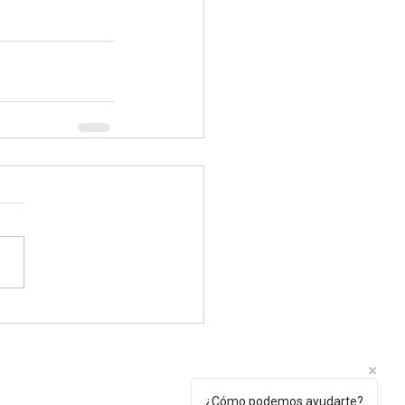
Tel.: +(598) 099 922 166
¿Cómo podemos ayudarte?