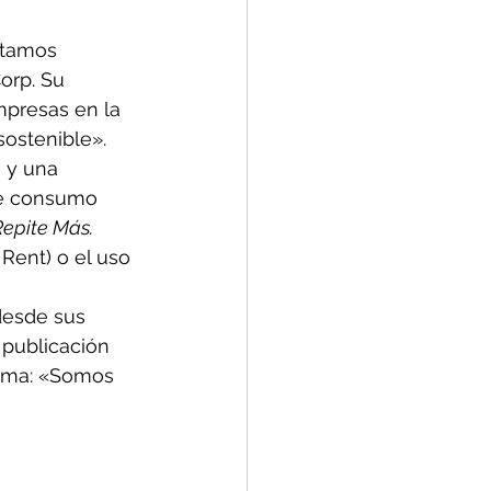
stamos 
orp. Su 
presas en la 
sostenible».
 y una 
de consumo 
Repite Más. 
 Rent) o el uso 
desde sus 
 publicación 
irma: «Somos 