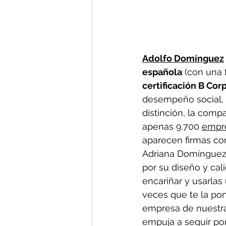
A
dolfo Domínguez
española
 (con una 
certificación B Cor
desempeño social, a
distinción, la com
apenas 9.700 
empr
aparecen firmas co
Adriana Domínguez, 
por su diseño y cal
encariñar y usarlas
veces que te la po
empresa de nuestra
empuja a seguir po