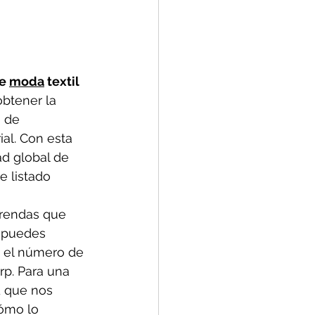
e 
moda
 textil 
obtener la
 de 
al. Con esta 
d global de 
e listado 
prendas que 
e puedes 
n el número de 
p. Para una 
 que nos 
ómo lo 