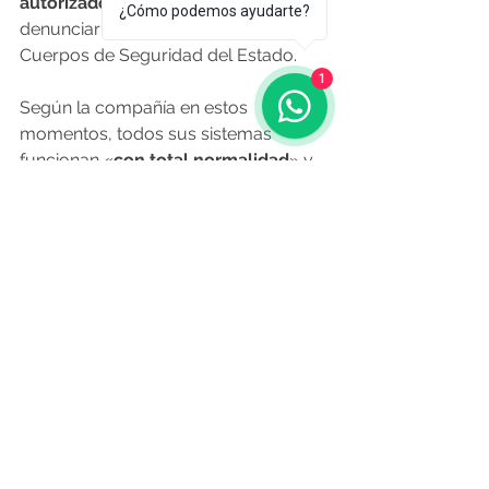
autorizado de su tarjeta
 y 
¿Cómo podemos ayudarte?
denunciarlo ante las Fuerzas y 
Cuerpos de Seguridad del Estado.
1
Según la compañía en estos 
momentos, todos sus sistemas 
funcionan «
con total normalidad
» y 
garantizan la seguridad de la 
operativa. la aerolínea ha pedido 
disculpas a todos los clientes 
afectados y se ha puesto a 
disposición de los usuarios que 
necesiten cualquier tipo de 
asesoramiento.
«Nuestro objetivo es evitar que 
situaciones similares se produzcan en 
el futuro, así como minimizar las 
posibles molestias que todo ello 
pueda causar», finaliza el correo 