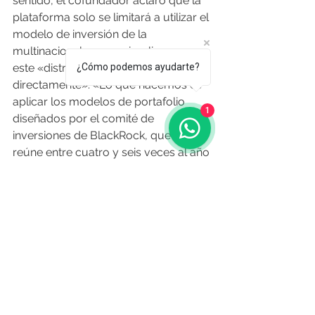
sentido, el cofundador aclaró que la 
plataforma solo se limitará a utilizar el 
modelo de inversión de la 
multinacional pero no implica que 
¿Cómo podemos ayudarte?
este «distribuya fondos o los gestione 
directamente». «Lo que hacemos es 
aplicar los modelos de portafolio 
1
diseñados por el comité de 
inversiones de BlackRock, que se 
reúne entre cuatro y seis veces al año 
para rebalancearlos. Estos modelos, 
que combinan renta fija, acciones y 
activos no tradicionales, son los que 
Amber usa para armar carteras a 
medida según el perfil de riesgo de 
cada usuario», detalló.
«No prometemos magia ni retornos 
del 20%. Un rendimiento promedio 
está entre 4% y 5% los más 