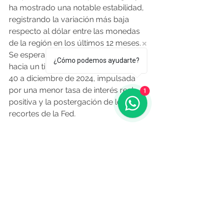
ha mostrado una notable estabilidad, 
registrando la variación más baja 
respecto al dólar entre las monedas 
de la región en los últimos 12 meses. 
Se espera una leve depreciación 
¿Cómo podemos ayudarte?
hacia un tipo de cambio de UYU/US$ 
40 a diciembre de 2024, impulsada 
por una menor tasa de interés real 
1
positiva y la postergación de los 
recortes de la Fed.
En cuanto al comercio exterior, las 
exportaciones disminuyeron un 13% 
en 2023 por la sequía y una baja 
demanda externa, pero se espera 
una recuperación del 15% en 2024, 
liderada por la soja y la celulosa.
Por último, se calificó al empleo 