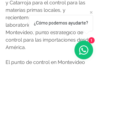
y Catarroja para el control para las 
materias primas locales, y 
recientemente inauguró un 
¿Cómo podemos ayudarte?
laboratorio de control ubicado en 
Montevideo, punto estratégico de 
control para las importaciones desde 
1
América. 
El punto de control en Montevideo 
tiene como objetivos afianzar las 
relaciones con los proveedores 
(como 
Saman
, entre otros 
ocasionales), homologación de 
dichos proveedores, asegurar el 
cumplimiento de los requisitos de 
calidad del producto, identificación 
de nuevas oportunidades de negocio 
(variedades) mediante estudios físicos 
y sensoriales, entre otras.