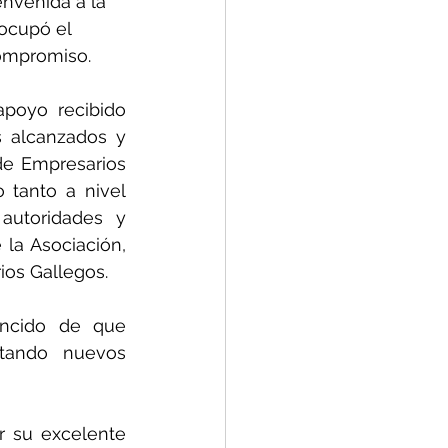
envenida a la 
 ocupó el 
compromiso.
poyo recibido 
 alcanzados y 
e Empresarios 
tanto a nivel 
autoridades y 
la Asociación, 
ios Gallegos.
ncido de que 
etando nuevos 
r su excelente 