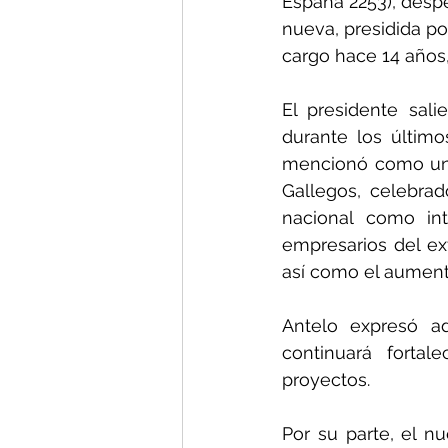
España 2253), despe
nueva, presidida po
cargo hace 14 años
El presidente sali
durante los último
mencionó como un h
Gallegos, celebrad
nacional como int
empresarios del ext
así como el aument
Antelo expresó a
continuará fortal
proyectos.
Por su parte, el nu