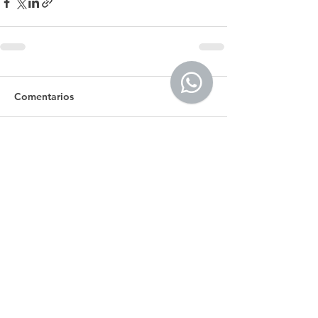
Comentarios
Escribir un comentario...
Tel.: +(598)
099 922 166
secretaria@egu.org.uy