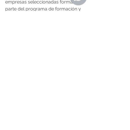
empresas seleccionadas formarán 
parte del programa de formación y 
preparación “Elite” de F2F Health 
Matters para el mercado japonés, 
que ofrecerá 
formación a través de 
una comunidad online
. 
O Resumo Semanal - Edición Nº 541 - 
10 de Marzo 
Fuente: economiaengalicia.com 
7.3.2023
Noticias de Alá