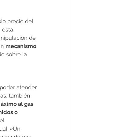
io precio del 
 está 
anipulación de 
un 
mecanismo 
o sobre la 
poder atender 
ías, también 
áximo al gas 
idos o 
el 
ual. «Un 
casez de gas 