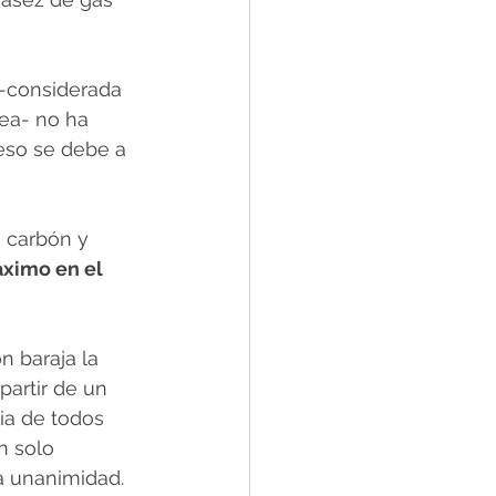
 -considerada 
ea- no ha 
eso se debe a 
, carbón y 
ximo en el 
n baraja la 
 partir de un 
ia de todos 
n solo 
a unanimidad. 