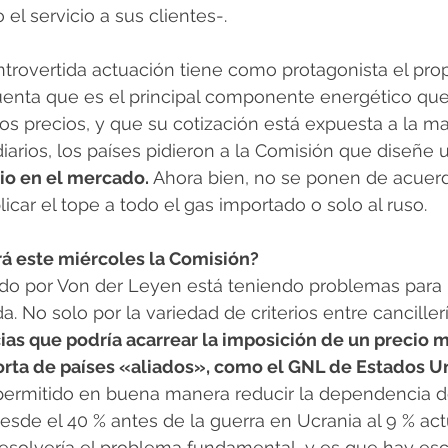
l servicio a sus clientes-. 
trovertida actuación tiene como protagonista el prop
uenta que es el principal componente energético que
os precios, y que su cotización está expuesta a la m
iarios, los países pidieron a la Comisión que diseñe 
cio en el mercado.
 Ahora bien, no se ponen de acuerd
icar el tope a todo el gas importado o solo al ruso. 
á este miércoles la Comisión? 
o por Von der Leyen está teniendo problemas para 
. No solo por la variedad de criterios entre canciller
as que podría acarrear la imposición de un precio m
orta de países «aliados», como el GNL de Estados Un
permitido en buena manera reducir la dependencia d
esde el 40 % antes de la guerra en Ucrania al 9 % act
esolvería el problema fundamental, y es que hay es