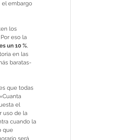
ó el embargo 
en los 
Por eso la 
es un 10 %
, 
oria en las 
ás baratas- 
tes que todas 
 «Cuanta 
esta el 
 uso de la 
tra cuando la 
o que 
orario será 