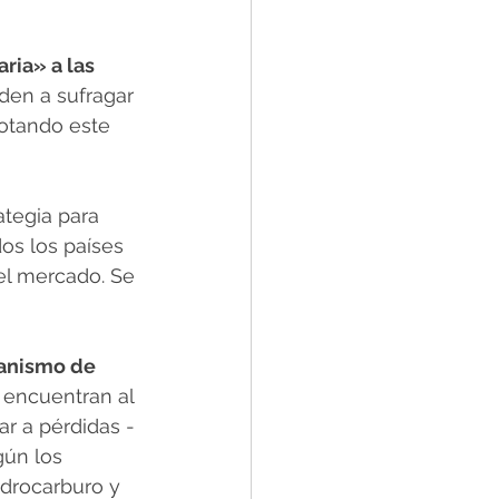
ria» a las 
den a sufragar 
notando este 
ategia para
os los países 
el mercado. Se 
nismo de 
 encuentran al 
r a pérdidas -
ún los 
idrocarburo y 