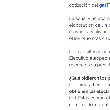
cotización del 
gas
T
La señal vino acom
elaboración de un 
mayorista 
y aliviar
el invierno más cru
Las cancillerías 
aco
Ejecutivo europeo e
miércoles su presid
¿Qué pidieron los p
La primera tiene que
obtienen las eléctr
red. Estas cobran e
combinado, que util