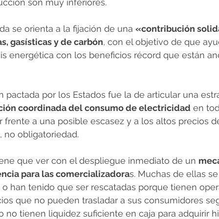
cción son muy inferiores. 
se orienta a la fijación de una 
«contribución solida
s, gasísticas y de carbón
, con el objetivo de que ayu
isis energética con los beneficios récord que están a
n pactada por los Estados fue la de articular una estr
cción coordinada del consumo de electricidad
 en tod
r frente a una posible escasez y a los altos precios d
 no obligatoriedad. 
iene que ver con el despliegue inmediato de un 
meca
ncia para las comercializadora
s. Muchas de ellas se
 o han tenido que ser rescatadas porque tienen opera
ios que no pueden trasladar a sus consumidores seg
 no tienen liquidez suficiente en caja para adquirir h