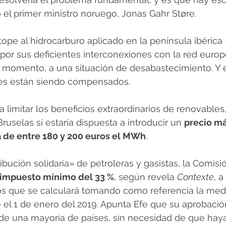
ó el primer ministro noruego, Jonas Gahr Støre. 
 tope al hidrocarburo aplicado en la península ibérica
 por sus deficientes interconexiones con la red europ
l momento, a una situación de desabastecimiento. Y 
es están siendo compensados. 
a limitar los beneficios extraordinarios de renovables
ruselas sí estaría dispuesta a introducir un 
precio má
 de entre 180 y 200 euros el MWh
.
ibución solidaria» de petroleras y gasistas, la Comisió
impuesto mínimo del 33 %
, según revela 
Contexte
, a
os que se calculará tomando como referencia la med
e el 1 de enero del 2019. Apunta Efe que su aprobació
 de una mayoría de países, sin necesidad de que hay