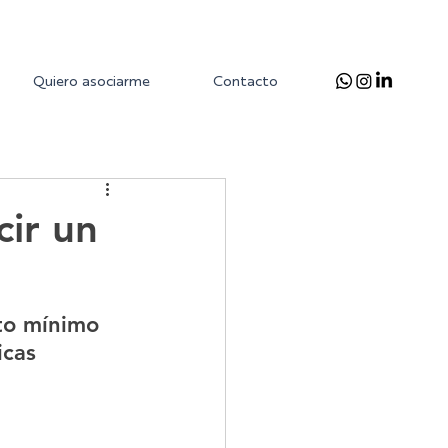
Quiero asociarme
Contacto
cir un
to mínimo 
icas