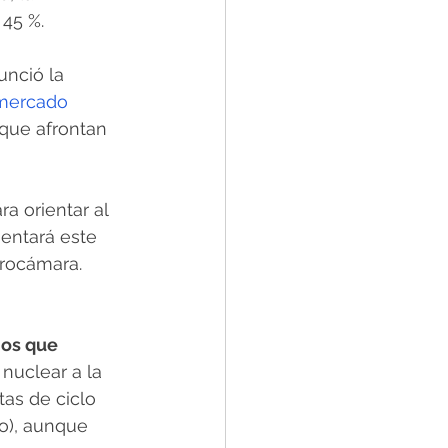
45 %. 
unció la 
 mercado 
 que afrontan 
ra orientar al 
entará este 
urocámara. 
ios que 
 nuclear a la 
as de ciclo 
o), aunque 