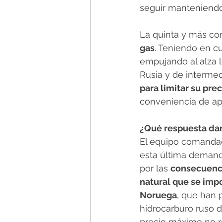
seguir manteniendo e
La quinta y más con
gas
. Teniendo en c
empujando al alza l
Rusia y de intermed
para limitar su pre
conveniencia de apl
¿Qué respuesta dar
El equipo comandad
esta última demanda
por las 
consecuenci
natural que se imp
Noruega
, que han 
hidrocarburo ruso d
precio máximo no r