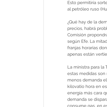
Esto permitiría sor
al petróleo ruso (Hu
¿Qué hay de la dem
precios, habrá probl
Comisión propondr
según Efe. La mitad
franjas horarias d
apenas están vertie
La ministra para la 
estas medidas son n
menos demanda eléc
kilovatio hora en e
energía más cara q
demanda se dispara 
consume gas, en es