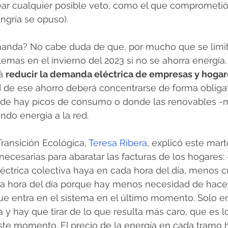
tear cualquier posible veto, como el que comprometi
ngría se opuso). 
anda? No cabe duda de que, por mucho que se limit
emas en el invierno del 2023 si no se ahorra energía. 
á 
reducir la demanda eléctrica de empresas y hogar
 de ese ahorro deberá concentrarse de forma obligat
onde hay picos de consumo o donde las renovables -m
ndo energía a la red. 
Transición Ecológica, 
Teresa Ribera
, explicó este mar
ecesarias para abaratar las facturas de los hogares:
trica colectiva haya en cada hora del día, menos cu
sa hora del día porque hay menos necesidad de hacer
ue entra en el sistema en el último momento. Solo en
y hay que tirar de lo que resulta más caro, que es l
te momento. El precio de la energía en cada tramo h