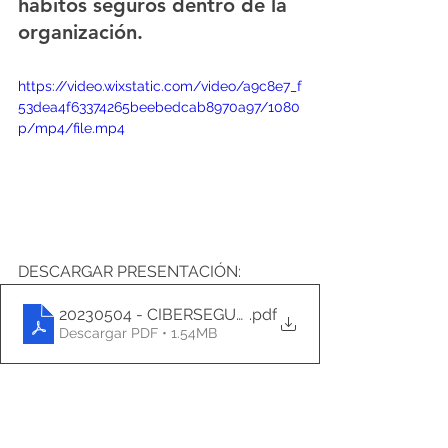
hábitos seguros dentro de la 
organización.
https://video.wixstatic.com/video/a9c8e7_f
53dea4f63374265beebedcab8970a97/1080
p/mp4/file.mp4
DESCARGAR PRESENTACIÓN:
20230504 - CIBERSEGURIDAD v1
.pdf
Descargar PDF • 1.54MB