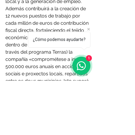
local y a la generación de empleo. 
Además contribuirá a la creación de 
12 nuevos puestos de trabajo por 
cada millón de euros de contribución 
fiscal directa, fortaleciendo el tejido 
económico de la comarca. Además, 
¿Cómo podemos ayudarte?
dentro de su estrategia de RSC (a 
través del programa Terras) la 
1
compañía «comprométese a investir 
500.000 euros anuais en accións 
sociais e proxectos locais, repartidos 
entre os dous municipios. Isto suporá 
un total de 7 millóns de euros 
durante o ciclo de vida do proxecto», 
subrayaron.
O Resumo Semanal - Edición Nº 634 
- 20 de marzo de 2025
Fuente: 
lavozdegalicia.es
  13
 de marzo