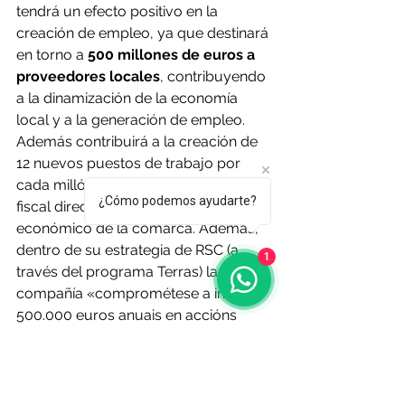
tendrá un efecto positivo en la 
creación de empleo, ya que destinará 
en torno a 
500 millones de euros a 
proveedores locales
, contribuyendo 
a la dinamización de la economía 
local y a la generación de empleo. 
Además contribuirá a la creación de 
12 nuevos puestos de trabajo por 
cada millón de euros de contribución 
¿Cómo podemos ayudarte?
fiscal directa, fortaleciendo el tejido 
económico de la comarca. Además, 
dentro de su estrategia de RSC (a 
1
través del programa Terras) la 
compañía «comprométese a investir 
500.000 euros anuais en accións 
sociais e proxectos locais, repartidos 
entre os dous municipios. Isto suporá 
un total de 7 millóns de euros 
durante o ciclo de vida do proxecto», 