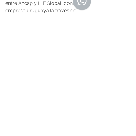
entre Ancap y HIF Global, donde la 
empresa uruguaya (a través de 
ALUR) le venderá a la chilena el CO2 
de origen biogénico y participará en 
parte del desarrollo industrial. 
Asimismo, se estima que inicialmente 
la totalidad de la producción será 
destinada a la exportación.
En conclusión, ¿qué podemos 
esperar de estos combustibles?
Un factor fundamental para 
determinar si los combustibles 
sintéticos serán el futuro, es su 
precio. Sin embargo, es evidente que 
la presión por reducir o eliminar los 
combustibles fósiles impulsa su 
crecimiento, lo que lleva a la 