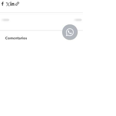
Comentarios
Escribir un comentario...
Tel.: +(598)
099 922 166
secretaria@egu.org.uy