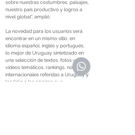
sobre nuestras costumbres, paisajes, 
nuestro país productivo y logros a 
nivel global”, amplió.
La novedad para los usuarios será 
encontrar en un mismo sitio, en 
idioma español, inglés y portugués, 
lo mejor de Uruguay sintetizado en 
una selección de textos, fotos y 
videos temáticos, rankings, noticias 
internacionales referidas a Uruguay y 
los links a las páginas que 
profundizan en la información.
O Resumo Semanal - Edición Nº 549 
- 18 de Mayo 
Fuente: uruguayxxi.gub.uy 15.5.2023