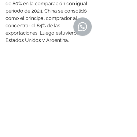
de 80% en la comparación con igual 
período de 2024. China se consolidó 
como el principal comprador al 
concentrar el 84% de las 
exportaciones. Luego estuvieron 
Estados Unidos y Argentina.
Además, 
los productos lácteos 
tuvieron un buen desempeño 
mensual con ventas por US$ 90 
millones y suba interanual de 11%
. 
En este caso, Argelia continuó como 
principal comprador, seguido por 
Brasil y Nigeria.
El quinto producto mensual fue el
concentrado de bebidas con US$ 61 
millones 
y resultado interanual 
neutro. Los principales destinos 
estuvieron en la región y fueron
Guatemala, Brasil, Honduras y 