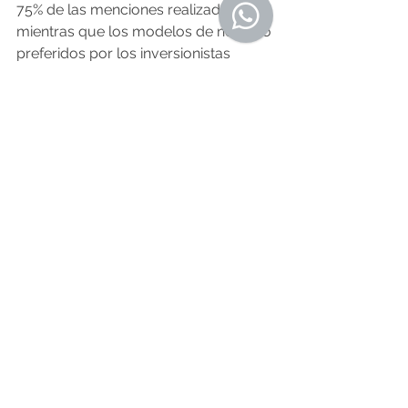
75% de las menciones realizadas, 
mientras que los modelos de negocio 
preferidos por los inversionistas 
uruguayos son B2B (Business to 
Business) y la combinación de 
modelos B2B y B2C (Business to 
Consumers).
Por último, el informe pone su foco 
en el impacto social de las 
inversiones estudiadas: 2 de cada 3 
inversores declaran haber realizado 
inversiones de impacto. Enfoque 
ambiental y 1 de cada 6 inversores 
tiene una fuerte tendencia a invertir en 
proyectos liderados por mujeres.