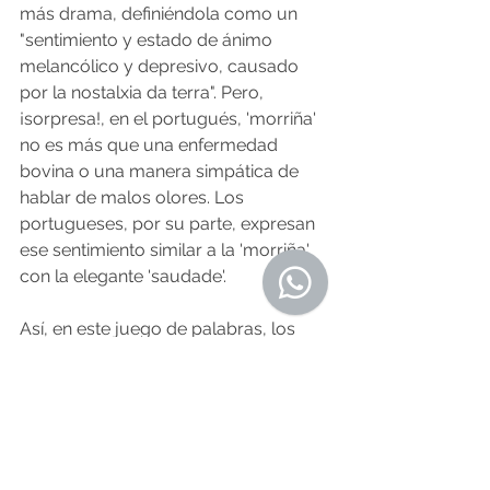
más drama, definiéndola como un 
"sentimiento y estado de ánimo 
melancólico y depresivo, causado 
por la nostalxia da terra". Pero, 
¡sorpresa!, en el portugués, 'morriña' 
no es más que una enfermedad 
bovina o una manera simpática de 
hablar de malos olores. Los 
portugueses, por su parte, expresan 
ese sentimiento similar a la 'morriña' 
con la elegante 'saudade'.
Así, en este juego de palabras, los 
gallegos parecen tener su propio 
código secreto, y cada término es 
una pieza única que revela su ingenio 
lingüístico.
O Resumo Semanal - Edición Nº 587 - 