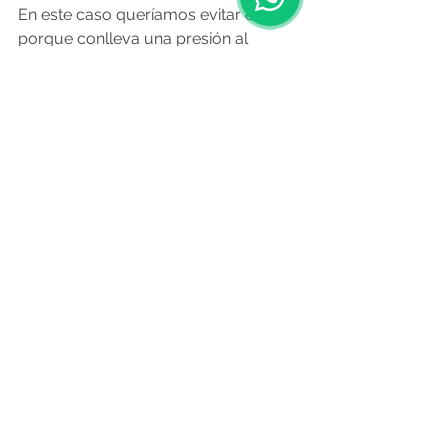
En este caso queríamos evitar eso 
porque conlleva una presión al 
negocio de generar resultados 
monetarios rápidos y nuestro 
verdadero propósito, si bien 
obviamente queremos que sea un 
proyecto rentable y que genere 
ingresos, es llegar a tener cientos de 
estudiantes que consigan la 
formación que realmente les 
queremos dar”, explicó el fundador.
Por su parte, Carrera dijo que los 
programas que si bien “no es la idea” 
ir en contra de la universidad y 
formación terciaria tradicional, opinó 
que los programas que se dan hoy 
“están viejos” y que “por la curva de 
aceleración a la que el mundo 