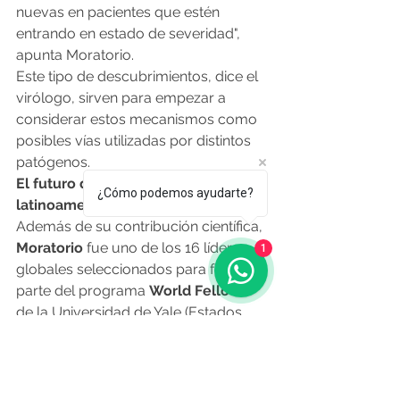
nuevas en pacientes que estén 
entrando en estado de severidad", 
apunta Moratorio.
Este tipo de descubrimientos, dice el 
virólogo, sirven para empezar a 
considerar estos mecanismos como 
posibles vías utilizadas por distintos 
patógenos.
El futuro de la ciencia 
¿Cómo podemos ayudarte?
latinoamericana
Además de su contribución científica, 
Moratorio
 fue uno de los 16 líderes 
1
globales seleccionados para formar 
parte del programa 
World Fellows
de la Universidad de Yale (Estados 
Unidos) de este año.
En el marco de la competitiva beca 
internacional, que incluye a expertos 
de distintas disciplinas, el uruguayo 