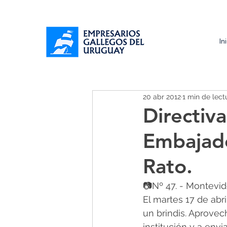
In
20 abr 2012
1 min de lect
Directiv
Embajado
Rato.
📷Nº 47. - Montevide
El martes 17 de abr
un brindis. Aprovec
institución y a env