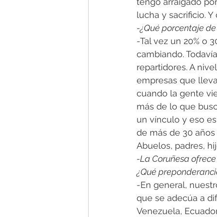
tengo arraigado por
lucha y sacrificio. 
-¿Qué porcentaje de 
-Tal vez un 20% o 3
cambiando. Todavía
repartidores. A nivel
empresas que llevan
cuando la gente vi
más de lo que busca
un vínculo y eso es
de más de 30 años q
Abuelos, padres, hi
-La Coruñesa ofrece 
¿Qué preponderancia 
-En general, nuest
que se adecúa a di
Venezuela, Ecuador