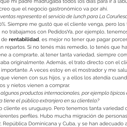
que mi padre madrugaba todos los días para ir a labu
Y creo que el negocio gastronómico va por ahí.
ventas representa el servicio de lunch para La Coruñes
0%. Siempre me gustó que el cliente venga, pero los
 no trabajamos con PedidosYa, por ejemplo, tenemos
 de 
rentabilidad
, es mejor no tener que pagar porcen
 repartos. Si no tenés más remedio, lo tenés que ha
ene a comprarte, al tener tanta variedad, siempre co
ba originalmente. Además, el trato directo con el cl
 importante. A veces estoy en el mostrador y me sal
ue vienen con sus hijos, y a ellos los atendía cuand
jos y nietos vienen a comprar.
algunos productos internacionales, por ejemplo típicos 
tiene el público extranjero en su clientela?
ro cliente es uruguayo. Pero tenemos tanta variedad 
ferentes perfiles. Hubo mucha migración de persona
, República Dominicana y Cuba, y se han adecuado a