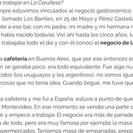
 trabajar en La Coruñesa?
empre estuvimos vinculados al negocio gastronómico.
o llamado Los Barriles, en 25 de Mayo y Pérez Castell
nte a ese bar, con mi padre, mi madre y mi hermana 
bía nacido todavía). Viví ahí hasta los cinco años, 
rabajaba todo el día y con él conocí el 
negocio de l
a
 cafetería 
en Buenos Aires, que por ese entonces 
n se ganaba poco, era todo equivalente. Fue algo nu
idos (los uruguayos y los argentinos), no somos igual
cosas que no tenía idea. Cuando llegué, me tuve q
la cafetería y me fui a España; estuve a punto de qu
 a Montevideo. En ese momento se vendía una parte 
ré y empecé a trabajar. El negocio era más de panade
ía de todo, pero era muy famosa por ejemplo la masa 
supermercados. Teníamos masa de empanadas, prepiz