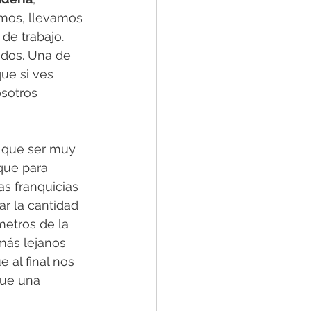
imos, llevamos 
de trabajo. 
idos. Una de 
ue si ves 
sotros 
y que ser muy 
que para 
s franquicias 
r la cantidad 
metros de la 
más lejanos 
 al final nos 
Fue una 