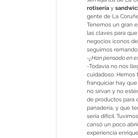
rotisería
 y 
sandwic
gente de La Coruñe
Tenemos un gran eq
las claves para qu
negocios íconos de
seguimos remando—
-¿Han pensado en ex
-Todavía no nos lle
cuidadoso. Hemos t
franquiciar hay que
no sirvan y no est
de productos para q
panadería, y que t
sería difícil. Tuvim
cansó un poco abrir 
experiencia enrique