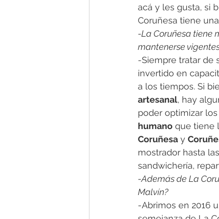
acá y les gusta, si
Coruñesa tiene una 
-La Coruñesa tiene m
mantenerse vigente
-Siempre tratar de 
invertido en capac
a los tiempos. Si b
artesanal
, hay alg
poder optimizar los 
humano
 que tiene 
Coruñesa
 y 
Coruñe
mostrador hasta las 
sandwichería, repar
-Además de La Coruñ
Malvín?
-Abrimos en 2016 u
semejanza de La Co