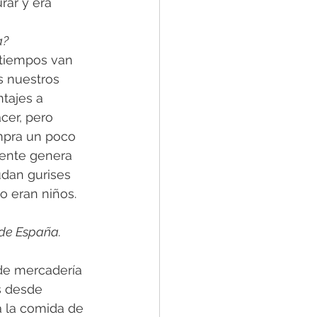
rar y era 
a?
 tiempos van 
 nuestros 
tajes a 
cer, pero 
mpra un poco 
iente genera 
udan gurises 
o eran niños. 
de España. 
de mercadería 
s desde 
 la comida de 