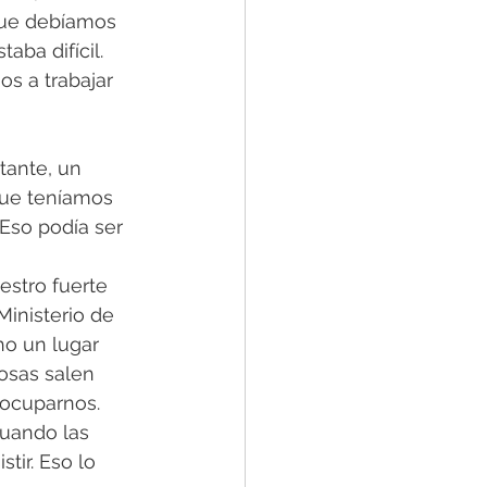
que debíamos 
ba difícil. 
s a trabajar 
tante, un 
que teníamos 
 Eso podía ser 
stro fuerte 
inisterio de 
o un lugar 
osas salen 
ocuparnos. 
cuando las 
tir. Eso lo 