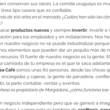
 bien conservan sus raíces. La comida uruguaya es m
línea tipo casera que es confiable.
ás de 100 años en el mercado. ¿Cuáles han sido las cla
s?
sacar 
productos nuevos 
y siempre
 invertir
, invertir e
itación para los empleados y en instalaciones. Nos 
ien nuestro negocio no se puede industrializar porqu
unos elementos que pueden dar un poquito más de m
recursos. El fuerte de nuestro negocio es la gente. El
la camiseta de tu empresa es el que te saca adelante
sa Café 
somos unas 60 personas, desde las chicas qu
encargadas y cajeras, la gente de panadería, confitería
to, la parte contable, ventas y eventos.
esa es propietario de Morgadans, ¿cómo funciona ese 
n negocio independiente pero que se generó a imag
ruñesa. La propuesta es también de 
confitería
, 
pana