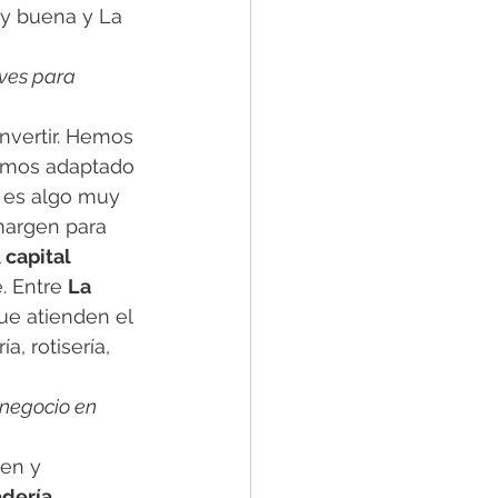
uy buena y La 
ves para 
 invertir. Hemos 
hemos adaptado 
e es algo muy 
argen para 
 
capital 
. Entre 
La 
e atienden el 
, rotisería, 
negocio en 
en y 
dería
, 