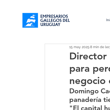
In
15 may 2025
8 min de lec
Director
para per
negocio 
Domingo Cao 
panadería ti
"El capital 