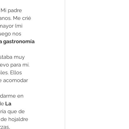
 Mi padre 
anos. Me crié 
mayor (mi 
luego nos 
a gastronomía 
estaba muy 
evo para mí. 
es. Ellos 
ue acomodar 
edarme en 
de
 La 
ría que de 
de hojaldre 
zas, 