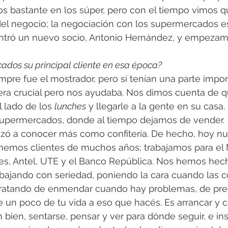
s bastante en los súper, pero con el tiempo vimos 
el negocio; la negociación con los supermercados esta
tró un nuevo socio, Antonio Hernández, y empezamo
ados su principal cliente en esa época?
empre fue el mostrador, pero sí tenían una parte impor
era crucial pero nos ayudaba. Nos dimos cuenta de 
 lado de los 
lunches
 y llegarle a la gente en su casa.
s supermercados, donde al tiempo dejamos de vender.
ó a conocer más como confitería. De hecho, hoy nue
nemos clientes de muchos años; trabajamos para el M
res, Antel, UTE y el Banco República. Nos hemos hech
abajando con seriedad, poniendo la cara cuando las c
tratando de enmendar cuando hay problemas, de pre
 un poco de tu vida a eso que hacés. Es arrancar y 
bien, sentarse, pensar y ver para dónde seguir, e insis