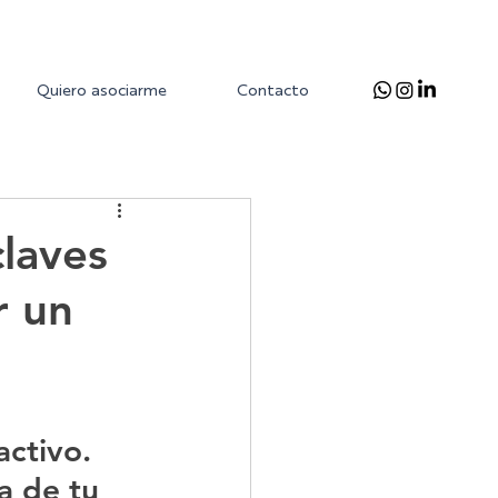
Quiero asociarme
Contacto
claves
r un
ctivo. 
a de tu 