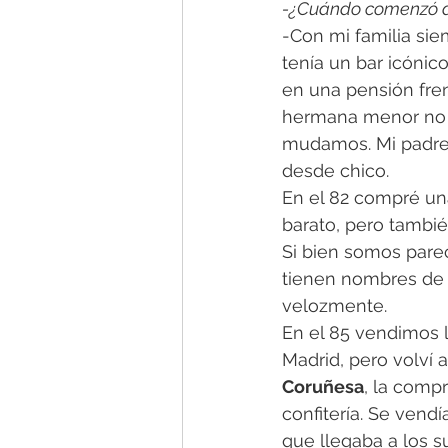
-¿Cuándo comenzó a
-Con mi familia si
tenía un bar icónic
en una pensión fre
hermana menor no ha
mudamos. Mi padre t
desde chico.
En el 82 compré un
barato, pero tambié
Si bien somos parec
tienen nombres de 
velozmente.
En el 85 vendimos 
Madrid, pero volví
Coruñesa
, la comp
confitería. Se vend
que llegaba a los 