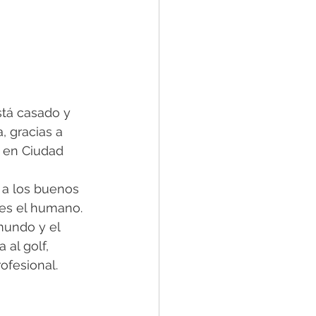
tá casado y 
, gracias a 
r en Ciudad 
 a los buenos 
es el humano. 
mundo y el 
al golf, 
ofesional.