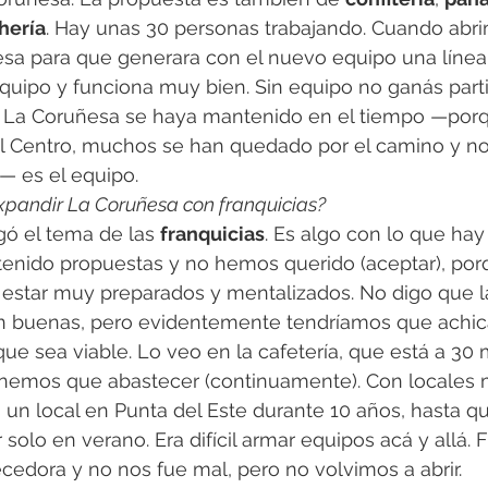
hería
. Hay unas 30 personas trabajando. Cuando abr
sa para que generara con el nuevo equipo una línea 
uipo y funciona muy bien. Sin equipo no ganás part
e La Coruñesa se haya mantenido en el tiempo —porq
l Centro, muchos se han quedado por el camino y no
 es el equipo.
pandir La Coruñesa con franquicias?
gó el tema de las 
franquicias
. Es algo con lo que ha
enido propuestas y no hemos querido (aceptar), por
 estar muy preparados y mentalizados. No digo que la
én buenas, pero evidentemente tendríamos que achica
ue sea viable. Lo veo en la cafetería, que está a 30 
enemos que abastecer (continuamente). Con locales 
os un local en Punta del Este durante 10 años, hasta que
solo en verano. Era difícil armar equipos acá y allá. 
cedora y no nos fue mal, pero no volvimos a abrir. 