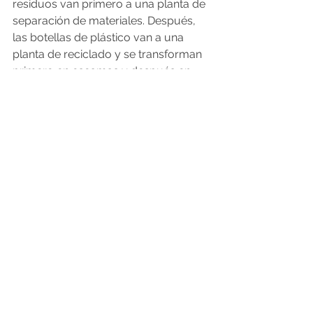
residuos van primero a una planta de 
separación de materiales. Después, 
las botellas de plástico van a una 
planta de reciclado y se transforman 
primero en escamas y después en 
granza ('pellet'). Esta última pasa a 
una planta de hilado que fabrica un 
hilo de poliester que se puede utilizar 
para productos como maletas, 
zapatillas o chaquetas. En esa última 
vuelta de la esquina está la empresa 
Ecoalf, que ya estaba en la casilla de 
salida, a través de su fundación.
Sobrecostes
Una de las funciones de esta última 
es enjugar los sobrecostes que 
ocasiona el proceso con plásticos 
procedentes del mar, cuyo 