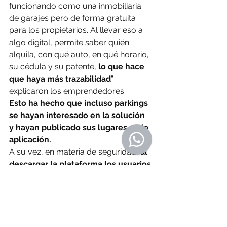
funcionando como una inmobiliaria 
de garajes pero de forma gratuita 
para los propietarios. Al llevar eso a 
algo digital, permite saber quién 
alquila, con qué auto, en qué horario, 
su cédula y su patente,
 lo que hace 
que haya más trazabilidad
” 
explicaron los emprendedores.
Esto ha hecho que incluso parkings 
se hayan interesado en la solución 
y hayan publicado sus lugares en la 
aplicación.
A su vez, en materia de seguridad, 
al 
descargar la plataforma los usuarios 
aceptan términos y condiciones, 
donde se hacen responsables por 
ejemplo de antemano de daños 
generados en las instalaciones del 
garage.