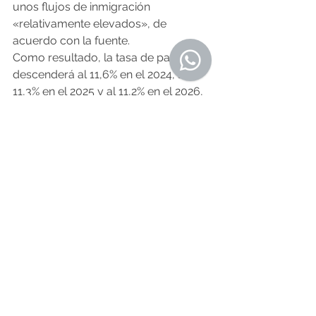
unos flujos de inmigración 
«relativamente elevados», de 
acuerdo con la fuente.
Como resultado, la tasa de paro 
descenderá al 11,6% en el 2024, al 
11,3% en el 2025 y al 11,2% en el 2026, 
con una ligera recuperación de la 
productividad.
El déficit no bajará del 3 
% antes del 2027
El Banco de España ha mejorado sus 
estimaciones de 
déficit
, pero
 no 
prevé que baje del 3 % en todo el 
período
, ya que espera que se 
reduzca al 3,3 % del PIB en 2024, al 
3,1 % en 2025 y que repunte al 3,2 % 