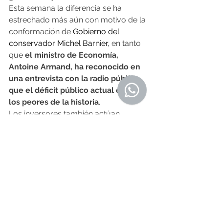
Esta semana la diferencia se ha 
estrechado más aún con motivo de la 
conformación de
 Gobierno del 
conservador Michel Barnier, 
en tanto 
que 
el ministro de Economía, 
Antoine Armand, ha reconocido en 
una entrevista con la radio pública 
que el déficit público actual es de 
los peores de la historia
.
Los inversores también actúan 
movidos por las posibles revisiones a 
la baja de la calificación crediticia del 
Estado francés por parte de las 
principales agencias en la próximas 
semanas.
En otras geografías, el rendimiento 
del bono italiano a diez años ha 
cerrado en el 3,479%; el griego en el 