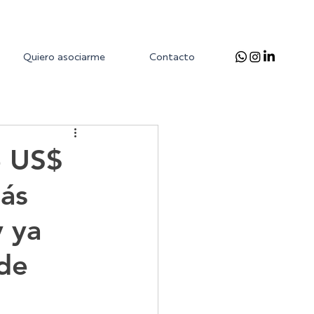
Quiero asociarme
Contacto
e US$
más
 ya
sde