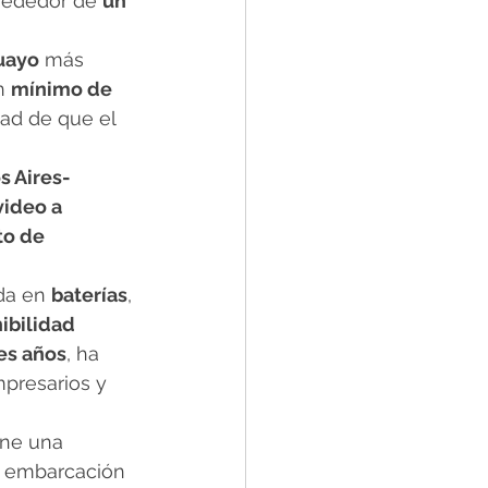
lrededor de 
un 
uayo
 más 
n 
mínimo de 
dad de que el 
s Aires-
ideo a 
to de 
a en 
baterías
, 
ibilidad 
es años
, ha 
mpresarios y 
ene una 
r embarcación 