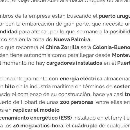
slado, el viaje desde Australia hacia Uruguay durará a
embros de la empresa están buscando el 
puerto urug
ar con la embarcación de gran porte, que necesita u
undidad
 para atracar, por lo que se maneja la posibili
co sea en la zona de 
Nueva Palmira
.
mo que recorrerá el 
China Zorrilla
 será 
Colonia-Bueno
 bien tiene autonomía como para llegar desde 
Montev
el momento no hay 
cargadores instalados
 en el 
Puer
unciona íntegramente con 
energía eléctrica
 almacenad
n 
hito
 en la industria marítima en términos de 
sosten
desde el comienzo de su construcción, hace ya casi 
tr
 puerto de Hobart de unas 
200 personas
, entre ellas e
os en 
replicar el modelo
.
cenamiento energético (ESS)
 instalado en el ferry ti
a los 
40 megavatios-hora
, el 
cuádruple
 de cualquie