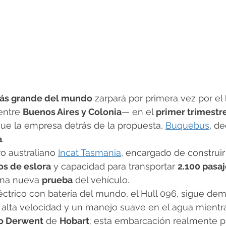
 más grande del mundo
 zarpará por primera vez por el 
ntre 
Buenos Aires y Colonia
— en el 
primer trimestr
que la empresa detrás de la propuesta, 
Buquebus
, de
a
.
ero australiano 
Incat Tasmania
, encargado de construir 
os de eslora
 y capacidad para transportar 
2.100 pasaj
 una nueva 
prueba
 del vehículo.
ctrico con batería del mundo, el Hull 096, sigue de
 alta velocidad y un manejo suave en el agua mientr
ío Derwent
 de 
Hobart
; esta embarcación realmente 