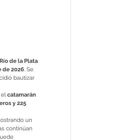
Río de la Plata
e de 2026
. Se 
cidió bautizar 
el 
catamarán
eros y 225 
mostrando un 
as continúan 
puede 