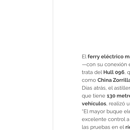
El 
ferry eléctrico
—con su conexión e
trata del 
Hull 096
, 
como 
China Zorrill
Días atrás, el astill
que tiene 
130 metr
vehículos
, realizó
“El mayor buque elé
excelente control a
las pruebas en el 
r