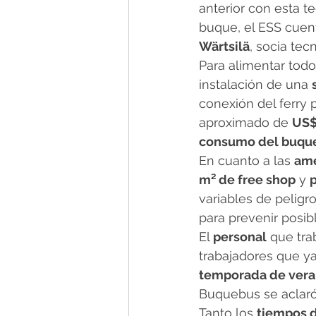
anterior con esta te
buque, el ESS cuen
Wärtsilä
, socia tec
Para alimentar todo
instalación de una 
conexión del ferry 
aproximado de 
US$
consumo del buqu
En cuanto a las 
ame
m² de free shop
 y 
variables de pelig
para prevenir posib
El 
personal
 que tra
trabajadores que ya
temporada de ver
Buquebus se aclaró
Tanto los 
tiempos 