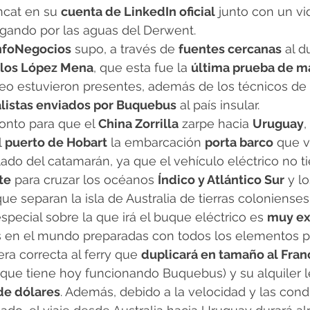
ncat en su 
cuenta de LinkedIn oficial
 junto con un vi
egando por las aguas del Derwent.
nfoNegocios
 supo, a través de 
fuentes cercanas
 al 
rlos López Mena
, que esta fue la 
última prueba de m
teo estuvieron presentes, además de los técnicos de
listas enviados por Buquebus
 al país insular.
ronto para que el 
China Zorrilla
 zarpe hacia 
Uruguay
,
 
puerto de Hobart
 la embarcación 
porta barco
 que v
lado del catamarán, ya que el vehículo eléctrico no ti
te
 para cruzar los océanos 
Índico y Atlántico Sur
 y l
que separan la isla de Australia de tierras colonienses
pecial sobre la que irá el buque eléctrico es 
muy ex
en el mundo preparadas con todos los elementos p
ra correcta al ferry que 
duplicará en tamaño al Fran
ue tiene hoy funcionando Buquebus) y su alquiler le
de dólares
. Además, debido a la velocidad y las cond