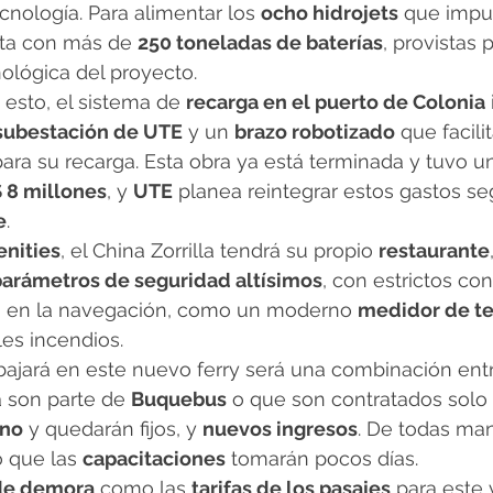
cnología. Para alimentar los 
ocho hidrojets
 que impul
ta con más de 
250 toneladas de baterías
, provistas 
nológica del proyecto.
 esto, el sistema de 
recarga en el puerto de Colonia
subestación de UTE
 y un 
brazo robotizado
 que facilit
para su recarga. Esta obra ya está terminada y tuvo u
 8 millones
, y 
UTE
 planea reintegrar estos gastos se
e
.
nities
, el China Zorrilla tendrá su propio 
restaurante
parámetros de seguridad altísimos
, con estrictos con
ro en la navegación, como un moderno 
medidor de t
les incendios.
bajará en este nuevo ferry será una combinación ent
 son parte de 
Buquebus
 o que son contratados solo 
ano
 y quedarán fijos, y 
nuevos ingresos
. De todas ma
 que las 
capacitaciones
 tomarán pocos días.
de demora
 como las 
tarifas de los pasajes
 para este 