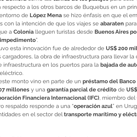
respecto a los otros barcos de Buquebus en un princ
entorno de 
López Mena
 se hizo énfasis en que el em
s con la intención de que los viajes se 
abaraten
 para
que a 
Colonia
 lleguen turistas desde 
Buenos Aires por
n impedimento
”.
uvo esta innovación fue de alrededor de 
US$ 200 mi
s cargadores, la obra de infraestructura para llevar la
 infraestructura en los puertos para la 
bajada de aut
eléctrico.
este monto vino en parte de un 
préstamo del Banco
07 millones
 y una 
garantía parcial de crédito
 de 
US$
oración Financiera Internacional (IFC)
, miembro del 
yo respaldo responde a una “
operación azul
” en Urug
ntidades en el sector del 
transporte marítimo y eléct