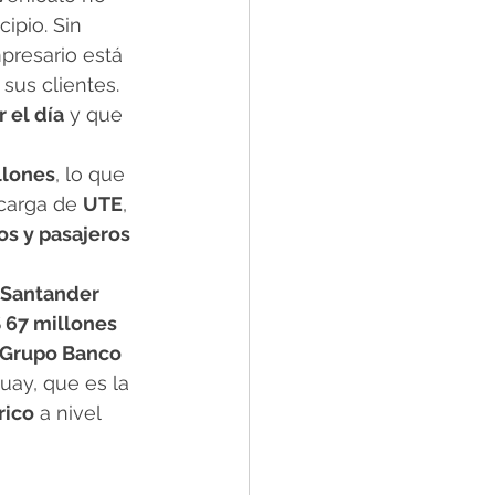
ipio. Sin 
presario está 
 sus clientes. 
 el día
 y que 
llones
, lo que 
 carga de 
UTE
, 
os y pasajeros
 Santander 
 67 millones
Grupo Banco 
uay, que es la 
rico
 a nivel 