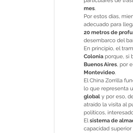
particulares de tra
mes
.
Por estos días, mi
adecuado para lleg
20 metros de prof
desembarco del bar
En principio, el tra
Colonia
 porque, si
Buenos Aires
, por 
Montevideo
.
El China Zorrilla f
lo que representa u
global
 y por eso, 
atraído la visita al
políticos, interesad
El 
sistema de alma
capacidad superior 