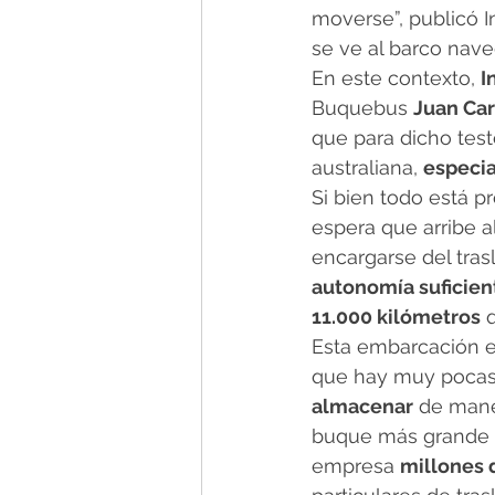
moverse”, publicó I
se ve al barco nav
En este contexto, 
I
Buquebus 
Juan Ca
que para dicho tes
australiana, 
especia
Si bien todo está p
espera que arribe al
encargarse del tras
autonomía suficien
11.000 kilómetros
 
Esta embarcación es
que hay muy pocas 
almacenar
 de mane
buque más grande q
empresa 
millones 