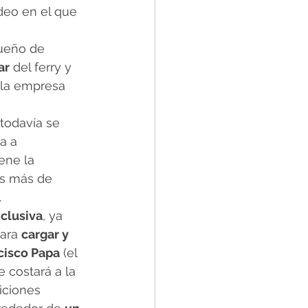
deo en el que 
dueño de 
ar
 del ferry y 
 la empresa 
 todavía se 
a a 
ene la 
os más de 
.
clusiva
, ya 
ara 
cargar y 
cisco Papa
 (el 
 costará a la 
iciones 