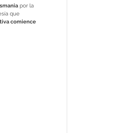
Tasmania
 por la 
esía que 
tiva comience 