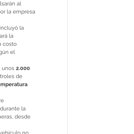
sarán al 
por la empresa 
 incluyó la 
ará la 
n costo 
gún el 
, unos 
2.000 
troles de 
emperatura
re 
durante la 
neras, desde 
vehículo no 