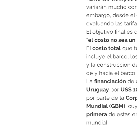
variarán mucho con 
embargo, desde el 
evaluando las tarifa
El objetivo final es 
“
el costo no sea u
El 
costo total
 que t
incluye el barco, lo
y la construcción de
de y hacia el barco 
La 
financiación
 de 
Uruguay
 por 
US$ 1
por parte de la 
Corp
Mundial (GBM)
, cu
primera
 de estas e
mundial.