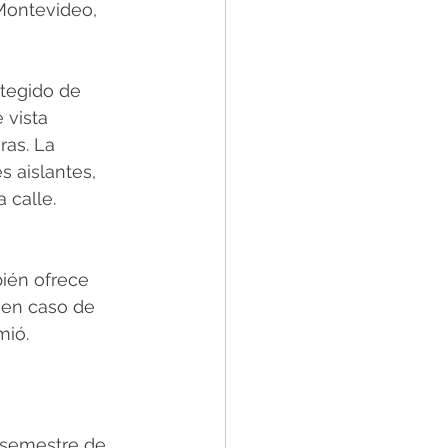
Montevideo, 
otegido de 
 vista 
ras. La 
 aislantes, 
a calle. 
bién ofrece
 en caso de 
mió.
 semestre de 