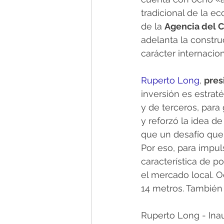
tradicional de la e
de la 
Agencia del C
adelanta la constru
carácter internacion
Ruperto Long
, 
pres
inversión es estra
y de terceros, para
y reforzó la idea d
que un desafío que 
Por eso, para impul
característica de p
el mercado local. 
14 metros. También 
Ruperto Long - Inau