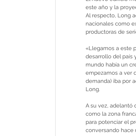
este año y la proye
Al respecto, Long a
nacionales como ext
productoras de serie
«Llegamos a este pr
desarrollo del paí
mundo había un cre
empezamos a ver qu
demanda) iba por a
Long.
A su vez, adelantó 
como la zona franca
para potenciar el pr
conversando hace u