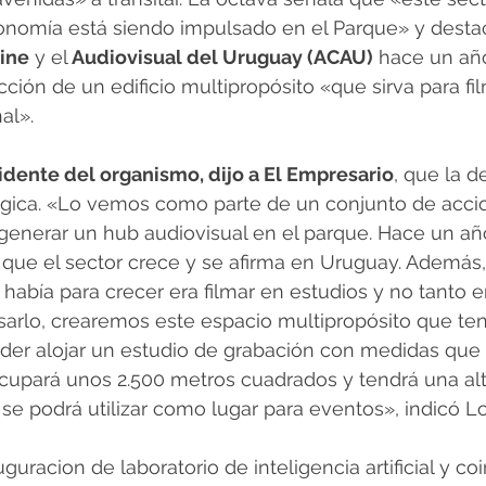
conomía está siendo impulsado en el Parque» y destac
ine
 y el
 Audiovisual del Uruguay (ACAU)
 hace un año
cción de un edificio multipropósito «que sirva para f
al».
idente del organismo, dijo a El Empresario
, que la d
tégica. «Lo vemos como parte de un conjunto de acci
 generar un hub audiovisual en el parque. Hace un a
e que el sector crece y se afirma en Uruguay. Además
había para crecer era filmar en estudios y no tanto en
sarlo, crearemos este espacio multipropósito que ten
oder alojar un estudio de grabación con medidas que 
Ocupará unos 2.500 metros cuadrados y tendrá una al
se podrá utilizar como lugar para eventos», indicó L
guracion de laboratorio de inteligencia artificial y c