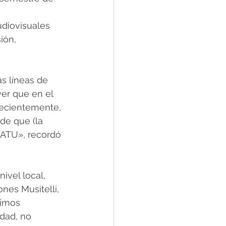
udiovisuales 
ión, 
s líneas de 
er que en el 
ecientemente, 
e que (la 
LATU», recordó 
ivel local, 
nes Musitelli, 
nimos 
dad, no 