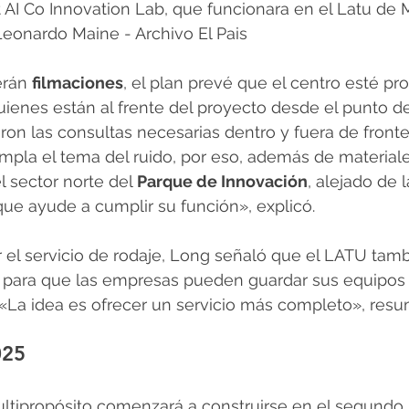
t AI Co Innovation Lab, que funcionara en el Latu de 
Leonardo Maine - Archivo El Pais
rán 
filmaciones
, el plan prevé que el centro esté pr
uienes están al frente del proyecto desde el punto de
eron las consultas necesarias dentro y fuera de fronte
pla el tema del ruido, por eso, además de materiales
l sector norte del 
Parque de Innovación
, alejado de l
ue ayude a cumplir su función», explicó.
el servicio de rodaje, Long señaló que el LATU tam
 para que las empresas pueden guardar sus equipos
«La idea es ofrecer un servicio más completo», resu
025
ultipropósito comenzará a construirse en el segundo