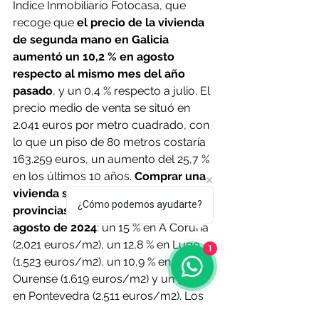
Índice Inmobiliario Fotocasa, que 
recoge que 
el precio de la vivienda 
de segunda mano en Galicia 
aumentó un 10,2 % en agosto 
respecto al mismo mes del año 
pasado
, y un 0,4 % respecto a julio. El 
precio medio de venta se situó en 
2.041 euros por metro cuadrado, con 
lo que un piso de 80 metros costaría 
163.259 euros, un aumento del 25,7 % 
en los últimos 10 años. 
Comprar una 
vivienda se encareció en las cuatro 
¿Cómo podemos ayudarte?
provincias gallegas respecto a 
agosto de 2024
: un 15 % en A Coruña 
(2.021 euros/m2), un 12,8 % en Lugo 
1
(1.523 euros/m2), un 10,9 % en 
Ourense (1.619 euros/m2) y un 9,7 % 
en Pontevedra (2.511 euros/m2). Los 
municipios con precios más altos son 