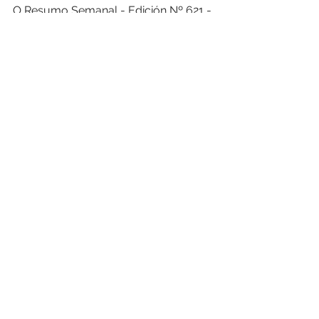
O Resumo Semanal - Edición Nº 621 - 
7 de noviembre
Fuente: 
lavozdegalicia.es
5 de 
noviembre
Noticias de Alá
Comentarios
Escribir un comentario...