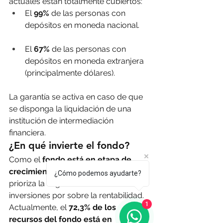
actuales están totalmente cubiertos:
El 
99%
 de las personas con 
depósitos en moneda nacional.
El 
67%
 de las personas con 
depósitos en moneda extranjera 
(principalmente dólares).
La garantía se activa en caso de que 
se disponga la liquidación de una 
institución de intermediación 
financiera.
¿En qué invierte el fondo?
Como el 
fondo está en etapa de 
crecimiento
 y, dado su objetivo, se 
¿Cómo podemos ayudarte?
prioriza la seguridad de las 
inversiones por sobre la rentabilidad.
1
Actualmente, el 
72,3% de los 
recursos del fondo está en 