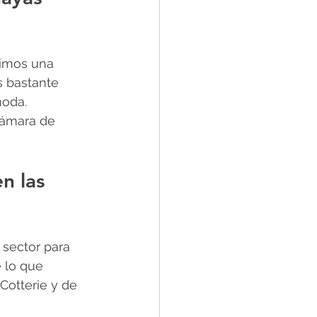
rimos una 
s bastante 
oda. 
Cámara de 
n las 
 sector para 
 lo que 
Cotterie y de 