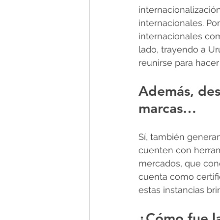
internacionalizació
internacionales. Por
internacionales com
lado, trayendo a U
reunirse para hace
Además, desd
marcas…
Sí, también genera
cuenten con herrami
mercados, que cono
cuenta como certifi
estas instancias b
¿Cómo fue la