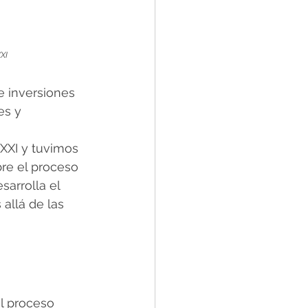
XI
 inversiones 
s y 
XXI y tuvimos 
re el proceso 
arrolla el 
allá de las 
el proceso 