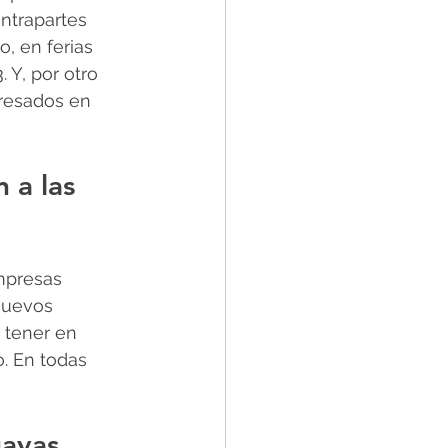
ntrapartes 
o, en ferias 
Y, por otro 
resados en 
 a las 
mpresas 
nuevos 
tener en 
o. En todas 
ayas 