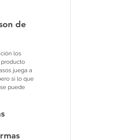
son de 
ción los 
 producto 
casos juega a 
pero si lo que 
 se puede 
s 
 
irmas 