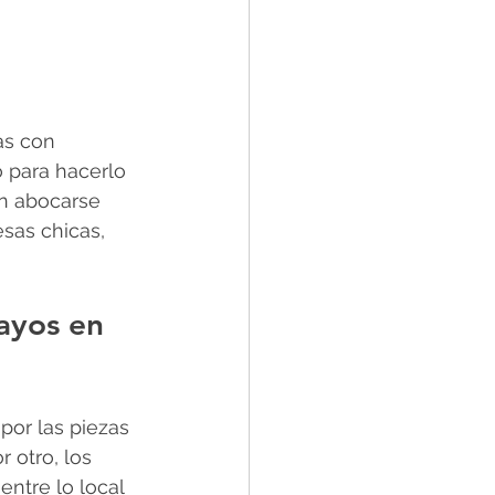
as con 
 para hacerlo 
n abocarse 
sas chicas, 
ayos en 
por las piezas 
r otro, los 
ntre lo local 