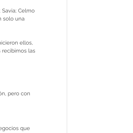
 Savia; Celmo 
 solo una 
icieron ellos, 
 recibimos las 
ón, pero con 
egocios que 