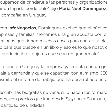
cupamos de brindarle a las personas y organizacione
r un legado perdurable", dijo 
María Noel Domínguez
a compañía en Uruguay.
 con 
InfoNegocios
, Dominguez explicó que el público
presas y familias: “Tenemos una gran apuesta por re
rsonas que tienen muchas cosas para contar. La cla
o para que quede en un libro y eso es lo que nosot
s producir libros objetos que sean un gran regalo”.
ntó que en Uruguay la empresa ya cuenta con un gr
abaja a demanda y que se capacitan con el mismo CEO
smite el sistema de trabajo que ha desarrollado en e
escribir las biografías no varía, sí lo hacen los formato
ones, con precios que irán desde $35.000 a $200.000
a cantidad de unidades. 