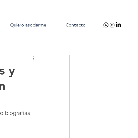
Quiero asociarme
Contacto
s y
n
 biografías 