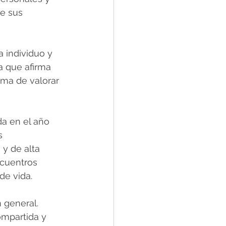
e sus 
 individuo y 
a que afirma 
rma de valorar 
da en el año 
s 
 y de alta 
ncuentros 
de vida.
 general. 
ompartida y 