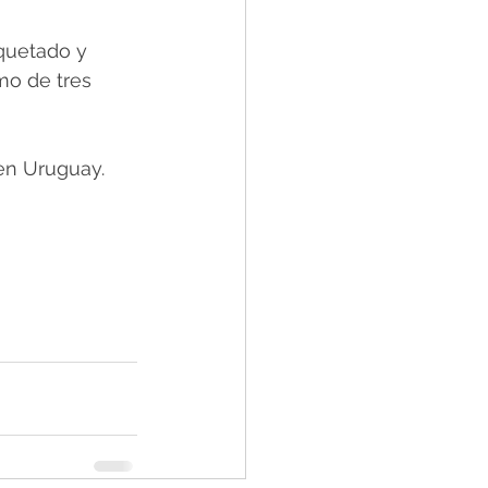
quetado y 
o de tres 
en Uruguay.