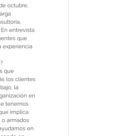
de octubre, 
larga 
ultoría, 
En entrevista 
cuentes que 
 experiencia 
G?
s que 
s los clientes 
ajo, la 
rganización en 
que tenemos 
que implica 
s o armados 
s ayudamos en 