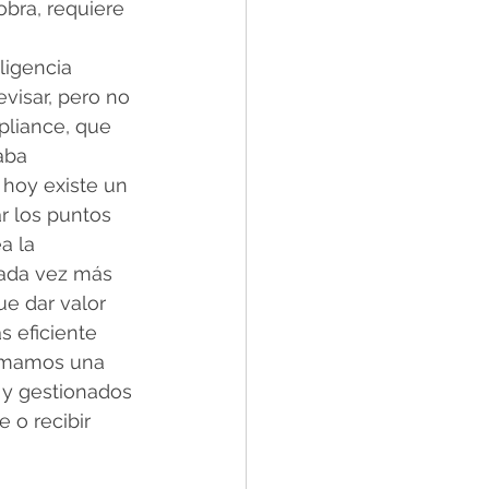
obra, requiere 
igencia 
evisar, pero no 
pliance, que 
aba 
 hoy existe un 
r los puntos 
a la 
cada vez más 
ue dar valor 
s eficiente 
armamos una 
 y gestionados 
 o recibir 