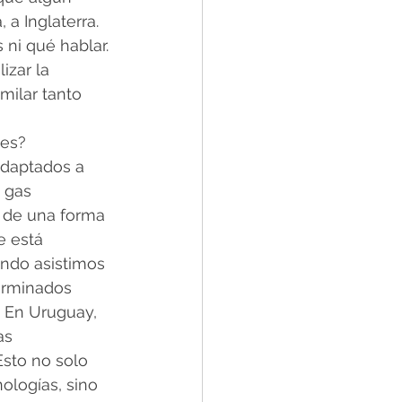
a Inglaterra. 
ni qué hablar. 
izar la 
milar tanto 
tes?
daptados a 
 gas 
 de una forma 
e está 
ndo asistimos 
erminados 
. En Uruguay, 
as 
Esto no solo 
ologías, sino 