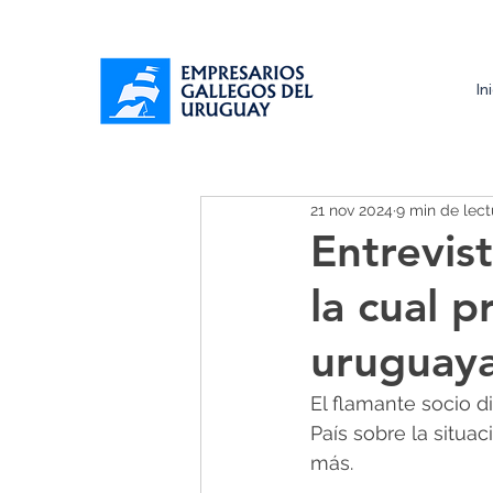
In
21 nov 2024
9 min de lect
Entrevis
la cual 
uruguaya,
El flamante socio d
País sobre la situa
más.