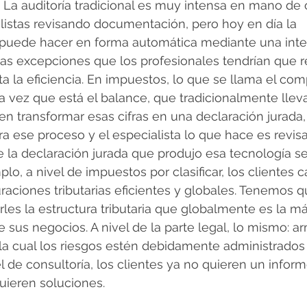
. La auditoría tradicional es muy intensa en mano de 
istas revisando documentación, pero hoy en día la 
uede hacer en forma automática mediante una intel
a las excepciones que los profesionales tendrían que r
 la eficiencia. En impuestos, lo que se llama el com
na vez que está el balance, que tradicionalmente llev
 transformar esas cifras en una declaración jurada,
a ese proceso y el especialista lo que hace es revisa
ue la declaración jurada que produjo esa tecnología se
lo, a nivel de impuestos por clasificar, los clientes 
raciones tributarias eficientes y globales. Tenemos q
les la estructura tributaria que globalmente es la má
e sus negocios. A nivel de la parte legal, lo mismo: 
 la cual los riesgos estén debidamente administrados
 de consultoría, los clientes ya no quieren un informe
uieren soluciones.