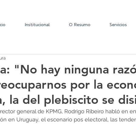
icio
Institucional
O Resumo
Servicios
ura
ta: "No hay ninguna raz
preocuparnos por la eco
 la del plebiscito se di
irector general de KPMG, Rodrigo Ribeiro habló en ent
ción en Uruguay, el escenario pos electoral, las tende