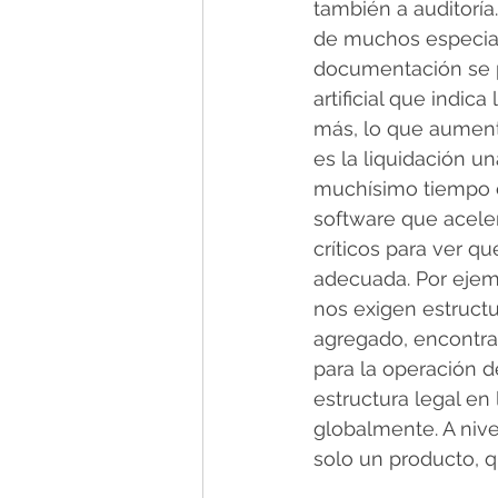
también a auditoría
de muchos especial
documentación se p
artificial que indic
más, lo que aumenta
es la liquidación u
muchísimo tiempo en
software que aceler
críticos para ver q
adecuada. Por ejemp
nos exigen estructu
agregado, encontrar
para la operación d
estructura legal en
globalmente. A nivel
solo un producto, q