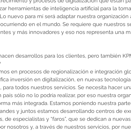
crecimiento y procesos de digitalización que están p
zar herramientas de inteligencia artificial para la tom
 Lo nuevo para mí será adaptar nuestra organización 
ocurriendo en el mundo. Se requiere que nuestros se
entes y más innovadores y eso nos representa una ma
hacen desarrollos para los clientes, pero también K
?
tamos en procesos de regionalización e integración gl
ifica inversión en digitalización, en nuevas tecnología
ial, para todos nuestros servicios. Se necesita hacer un
país sólo no lo podría realizar, por eso nuestra organ
orma más integrada. Estamos poniendo nuestra parte d
randes y juntos estamos desarrollando centros de exc
s, de especialistas y “faros”, que se dedican a nueva
por nosotros y, a través de nuestros servicios, por nues