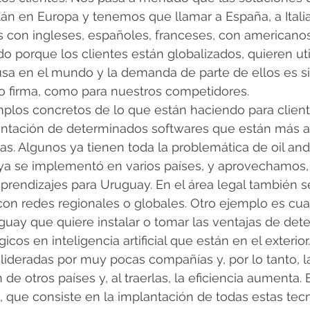
án en Europa y tenemos que llamar a España, a Italia, 
con ingleses, españoles, franceses, con americanos 
o porque los clientes están globalizados, quieren util
sa en el mundo y la demanda de parte de ellos es si
o firma, como para nuestros competidores.
mplos concretos de lo que están haciendo para clien
antación de determinados softwares que están más a
rias. Algunos ya tienen toda la problemática de oil and
ya se implementó en varios países, y aprovechamos,
aprendizajes para Uruguay. En el área legal también s
on redes regionales o globales. Otro ejemplo es cua
guay que quiere instalar o tomar las ventajas de det
icos en inteligencia artificial que están en el exterior
n lideradas por muy pocas compañías y, por lo tanto, l
de otros países y, al traerlas, la eficiencia aumenta. 
, que consiste en la implantación de todas estas tecn