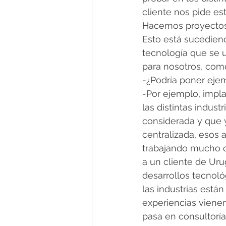
cliente nos pide est
Hacemos proyectos 
Esto está sucediend
tecnología que se u
para nosotros, com
-¿Podría poner eje
-Por ejemplo, impl
las distintas indust
considerada y que 
centralizada, esos 
trabajando mucho c
a un cliente de Uru
desarrollos tecnológ
las industrias está
experiencias vienen 
pasa en consultoría