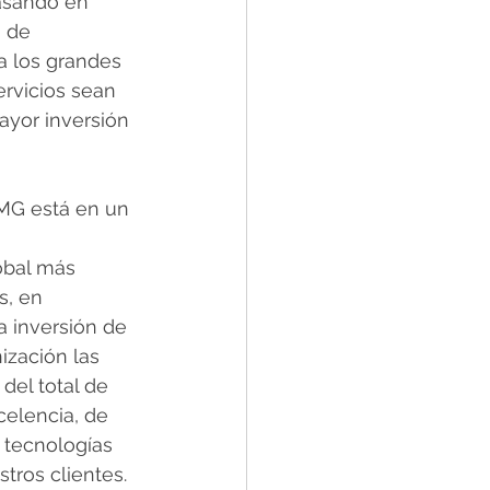
asando en 
a de 
a los grandes 
rvicios sean 
yor inversión 
PMG está en un 
obal más 
s, en 
a inversión de 
ización las 
el total de 
elencia, de 
s tecnologías 
tros clientes. 