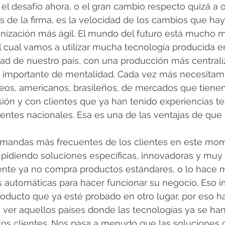
el desafío ahora, o el gran cambio respecto quizá a o
es de la firma, es la velocidad de los cambios que ha
anización más ágil. El mundo del futuro está mucho m
el cual vamos a utilizar mucha tecnología producida en
dad de nuestro país, con una producción más central
 importante de mentalidad. Cada vez más necesitam
peos, americanos, brasileños, de mercados que tiene
ión y con clientes que ya han tenido experiencias t
ientes nacionales. Esa es una de las ventajas de qu
emandas más frecuentes de los clientes en este mo
 pidiendo soluciones específicas, innovadoras y muy
iente ya no compra productos estándares, o lo hace 
 automáticas para hacer funcionar su negocio. Eso im
roducto que ya esté probado en otro lugar, por eso h
y ver aquellos países donde las tecnologías ya se h
ntos clientes. Nos pasa a menudo que las soluciones 