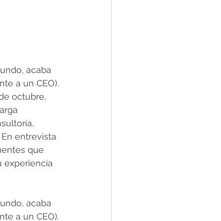
mundo, acaba 
nte a un CEO). 
de octubre, 
larga 
ultoría, 
En entrevista 
cuentes que 
 experiencia 
mundo, acaba 
nte a un CEO). 