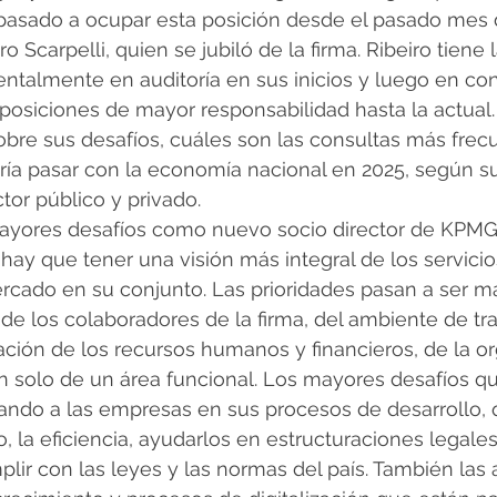
 pasado a ocupar esta posición desde el pasado mes 
o Scarpelli, quien se jubiló de la firma. Ribeiro tiene 
ntalmente en auditoría en sus inicios y luego en cons
siciones de mayor responsabilidad hasta la actual. 
sobre sus desafíos, cuáles son las consultas más fre
ría pasar con la economía nacional en 2025, según su
tor público y privado.
ayores desafíos como nuevo socio director de KPM
hay que tener una visión más integral de los servicio
cado en su conjunto. Las prioridades pasan a ser má
e los colaboradores de la firma, del ambiente de trab
ación de los recursos humanos y financieros, de la o
an solo de un área funcional. Los mayores desafíos 
ando a las empresas en sus procesos de desarrollo, 
 la eficiencia, ayudarlos en estructuraciones legale
plir con las leyes y las normas del país. También la