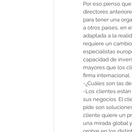
Por eso pienso que 
directores anterior
para tener una org
a otros países, en 
adaptada a la reali
requiere un cambio
especialistas euro
capacidad de invers
mayores que los cl
firma internacional.
-¿Cuáles son las d
-Los clientes están
sus negocios. El cl
pide son soluciones
cliente quiere un p
una mirada global 
probar en los disti