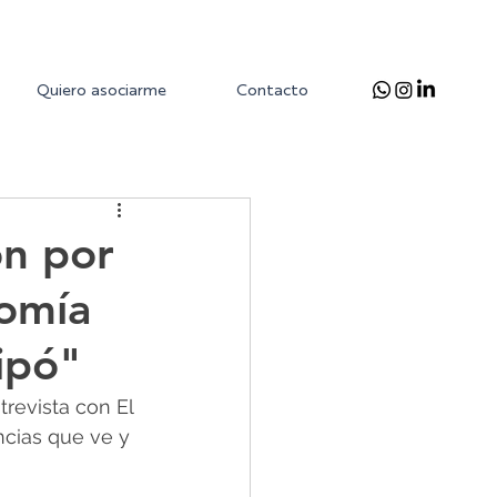
Quiero asociarme
Contacto
ón por
nomía
sipó"
revista con El 
ncias que ve y 