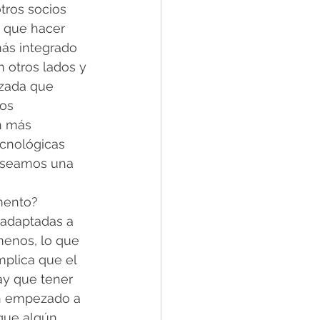
tros socios 
y que hacer 
ás integrado 
 otros lados y 
izada que 
os 
n más 
ecnológicas 
e seamos una 
mento?
 adaptadas a 
menos, lo que 
plica que el 
ay que tener 
an empezado a 
que algún 