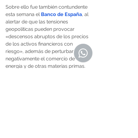
Sobre ello fue también contundente 
esta semana el 
Banco de España
, al 
alertar de que las tensiones 
geopolíticas pueden provocar 
«descensos abruptos de los precios 
de los activos financieros con 
riesgo», además de perturbar 
negativamente el comercio de 
energía y de otras materias primas. 
En su Informe de estabilidad 
financiera, el supervisor señaló que el 
mercado no está valorando 
suficientemente el riesgo y por eso 
no se refleja en los precios de los 
activos y las primas de riesgo se 
mantienen bajas. Por tanto, si el 
crecimiento económico o la inflación 
no fueran los esperados o aumentara 