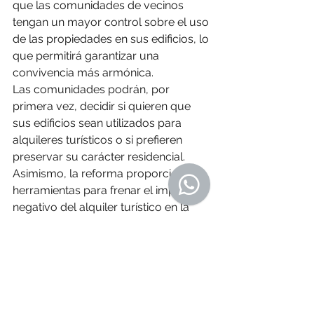
que las comunidades de vecinos 
tengan un mayor control sobre el uso 
de las propiedades en sus edificios, lo 
que permitirá garantizar una 
convivencia más armónica.
Las comunidades podrán, por 
primera vez, decidir si quieren que 
sus edificios sean utilizados para 
alquileres turísticos o si prefieren 
preservar su carácter residencial.
Asimismo, la reforma proporciona 
herramientas para frenar el impacto 
negativo del alquiler turístico en la 
calidad de vida de los vecinos, que a 
menudo se quejan del 
aumento del 
ruido
, la 
afluencia masiva de turistas
y el desgaste de las instalaciones 
comunes.
¿Cómo deben 