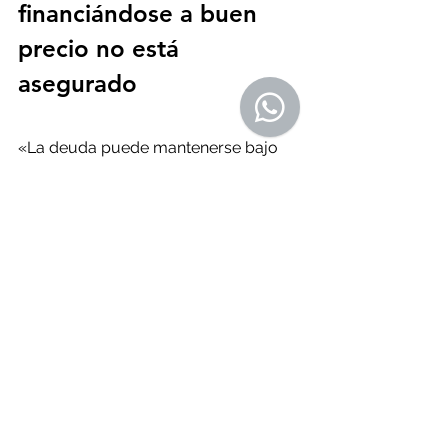
financiándose a buen 
precio no está 
asegurado
«La deuda puede mantenerse bajo 
control cuando la economía crece 
más rápido que el coste de 
financiarla. Pero si sucede lo 
contrario, puede aumentar y 
convertirse en un problema serio 
para la sostenibilidad de las cuentas 
públicas», explica Carlos Balado, 
profesor de OBS Business School. 
Reconoce que el coste medio de la 
deuda está ahora 120 puntos básicos 
por debajo del máximo del 2023 y 
que el Tesoro ha seguido reduciendo 