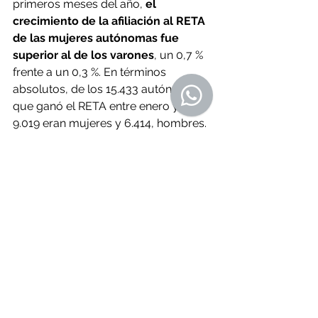
primeros meses del año, 
el 
crecimiento de la afiliación al RETA 
de las mujeres autónomas fue 
superior al de los varones
, un 0,7 % 
frente a un 0,3 %. En términos 
absolutos, de los 15.433 autónomos 
que ganó el RETA entre enero y abril, 
9.019 eran mujeres y 6.414, hombres. 
Por tramos de edad, todos ellos han 
ganado cotizantes autónomos entre 
enero y abril, salvo los autónomos de 
40 a 45 años (-0,4 %) y los de entre 45 
y 49 años (-0,2 %).
A 30 de abril había en España 195.670 
autónomos mayores de 64 años, lo 
que supone 5.210 autónomos más de 
esta edad que a principios del año. 
Por su parte, 
los jóvenes autónomos 
de 16 a 19 años han aumentado en 