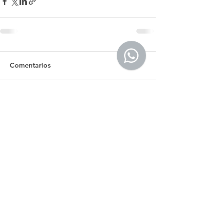
Comentarios
Escribir un comentario...
Tel.: +(598)
099 922 166
secretaria@egu.org.uy