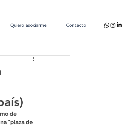
Quiero asociarme
Contacto
n
país)
smo de 
na "plaza de 