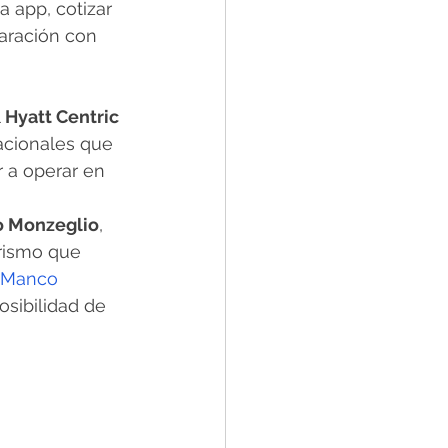
 app, cotizar 
aración con 
 
Hyatt Centric
acionales que 
r a operar en 
 Monzeglio
, 
rismo que 
Manco
sibilidad de 