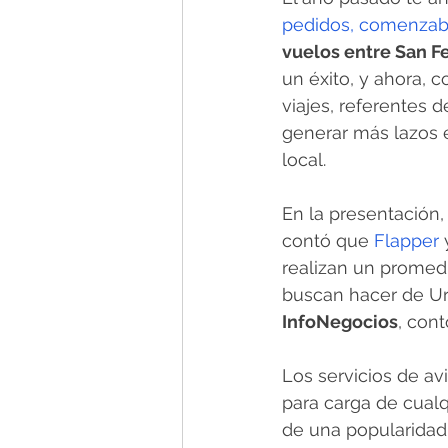
pedidos, comenzab
vuelos entre San F
un éxito, y ahora,
viajes, referentes d
generar más lazos e
local.
En la presentación,
contó que 
Flapper
 
realizan un promed
buscan hacer de Uru
InfoNegocios
, con
Los servicios de av
para carga de cualq
de una popularidad 