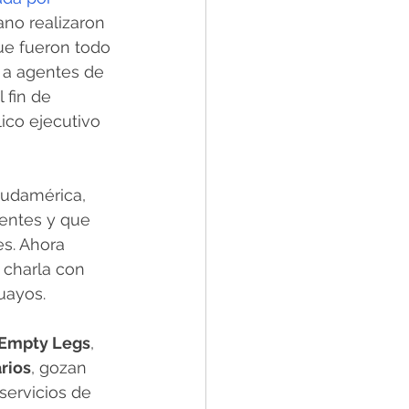
no realizaron 
ue fueron todo 
 a agentes de 
 fin de 
ico ejecutivo 
Sudamérica, 
entes y que 
s. Ahora 
 charla con 
uayos.
Empty Legs
, 
rios
, gozan 
servicios de 