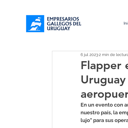
In
6 jul 2023
2 min de lectur
Flapper 
Uruguay 
aeropuer
En un evento con au
nuestro país, la e
lujo" para sus oper