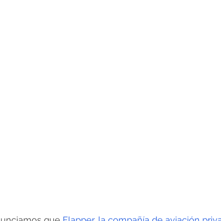
anunciamos que
 Flapper, la compañía de aviación priv