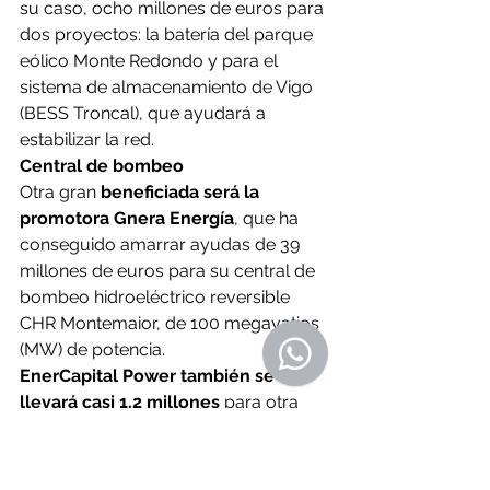
su caso, ocho millones de euros para 
dos proyectos: la batería del parque 
eólico Monte Redondo y para el 
sistema de almacenamiento de Vigo 
(BESS Troncal), que ayudará a 
estabilizar la red.
Central de bombeo
Otra gran 
beneficiada será la 
promotora Gnera Energía
, que ha 
conseguido amarrar ayudas de 39 
millones de euros para su central de 
bombeo hidroeléctrico reversible 
CHR Montemaior, de 100 megavatios 
(MW) de potencia.
EnerCapital Power también se 
llevará casi 1,2 millones
 para otra 
batería (BESS Raposeiras), al igual 
que 
Despro Wind Norte
, que recibirá 
casi 1,8 millones para su batería BESS 