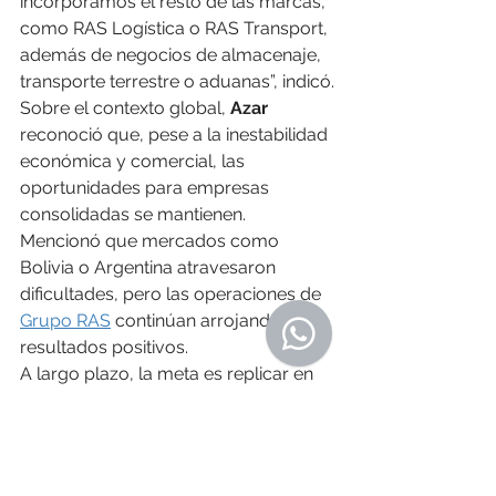
incorporamos el resto de las marcas, 
como RAS Logística o RAS Transport, 
además de negocios de almacenaje, 
transporte terrestre o aduanas”, indicó.
Sobre el contexto global, 
Azar
reconoció que, pese a la inestabilidad 
económica y comercial, las 
oportunidades para empresas 
consolidadas se mantienen. 
Mencionó que mercados como 
Bolivia o Argentina atravesaron 
dificultades, pero las operaciones de 
Grupo RAS
 continúan arrojando 
resultados positivos.
A largo plazo, la meta es replicar en 
otros países el ecosistema logístico 
integral que la compañía tiene en 
Uruguay, sumando servicios y 
marcas a medida que se afirman en 