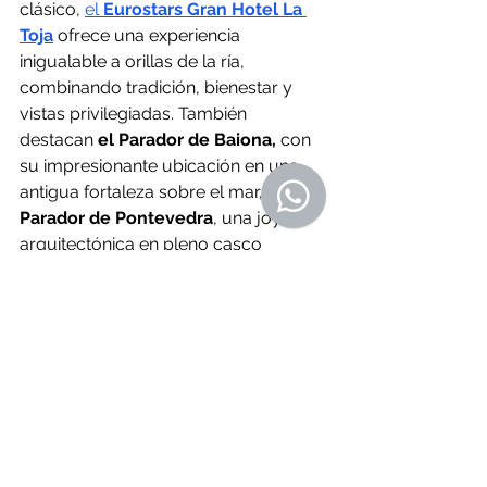
clásico, 
el 
Eurostars Gran Hotel La 
Toja
 ofrece una experiencia 
inigualable a orillas de la ría, 
combinando tradición, bienestar y 
vistas privilegiadas. También 
destacan 
el Parador de Baiona, 
con 
su impresionante ubicación en una 
antigua fortaleza sobre el mar, y 
el 
Parador de Pontevedra
, una joya 
arquitectónica en pleno casco 
histórico que merece ser 
redescubierta.
En el interior, pero a escasa distancia 
de la costa, alojamientos con encanto 
como 
A Quinta de San Amaro 
apuestan por una hospitalidad 
serena, en contacto con el paisaje. Y 
para un público más joven o en 