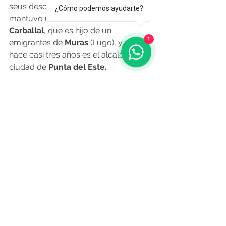
seus descendentes». Rivo también 
¿Cómo podemos ayudarte?
mantuvo un encuentro con
 Javier 
Carballal
, que es hijo de un 
1
emigrantes de 
Muras
 (Lugo), y desde 
hace casi tres años es el alcalde de la 
ciudad de
 Punta del Este.
O Resumo Semanal - Edición Nº 576 
- 23 de Noviembre
Fuente: lavozdegalicia.es 21.11.2023
Noticias de Alá