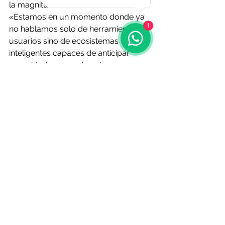
la magnitud del ecosistema reunido: 
«Estamos en un momento donde ya 
1
no hablamos solo de herramientas y 
usuarios sino de ecosistemas 
inteligentes capaces de anticipar 
necesidades y ayudar a tomar 
decisiones con impacto directo en 
ingresos, eficiencia y experiencia de 
cliente. El futuro del sector, y 
especialmente para los hoteles 
independientes y pequeñas cadenas, 
pasa por colaborar y compartir 
conocimiento para garantizar su 
competitividad».
O Resumo Semanal - 
Edición N° 690 - 
4 de junio de 2026
Fuente: 
lavozdegalicia.es
 | 30 de mayo
Noticias de Alá