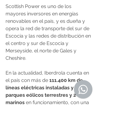
Scottish Power es uno de los 
mayores inversores en energías 
renovables en el país, y es dueña y 
opera la red de transporte del sur de 
Escocia y las redes de distribución en 
el centro y sur de Escocia y 
Merseyside, el norte de Gales y 
Cheshire.
En la actualidad, Iberdrola cuenta en 
el país con más de 
111.400 km de 
líneas eléctricas instaladas y 40 
parques eólicos terrestres y 2 
marinos
 en funcionamiento, con una 
capacidad renovable total de más de 
3.000 MW que abastece el 
equivalente a más de dos millones de 
hogares. Esto le permite generar el 