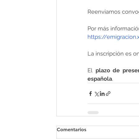
Reenviamos convoca
Por más información
https://emigracion
La inscripción es on
El 
plazo de presen
española
.
Comentarios