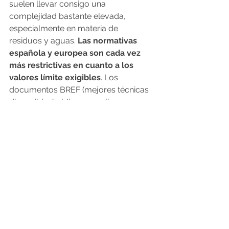
suelen llevar consigo una 
complejidad bastante elevada, 
especialmente en materia de 
residuos y aguas. 
Las normativas 
española y europea son cada vez 
más restrictivas en cuanto a los 
valores límite exigibles
. Los 
documentos BREF (mejores técnicas 
disponibles) obligan a realizar un 
análisis continúo de la normativa 
aplicable, para poder aportar las 
soluciones que cumplan esos 
estándares tan elevados y cambiante. 
Al tiempo, la solución adoptada debe 
de ser viable desde un punto de vista 
técnico y económico.
Intacta aporta una visión muy global 
porque interviene en todas las fases 
de desarrollo del proyecto. Diseña, 